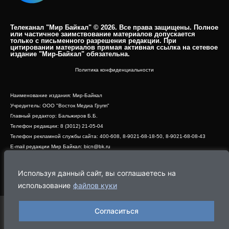
Телеканал "Мир Байкал" © 2026. Все права защищены. Полное
или частичное заимствование материалов допускается
только с письменного разрешения редакции. При
цитировании материалов прямая активная ссылка на сетевое
издание "Мир-Байкал" обязательна.​
Политика конфиденциальности
Наименование издания: Мир-Байкал
Учредитель: ООО "Восток Медиа Групп"
Главный редактор: Бальжиров Б.Б.
Телефон редакции: 8 (3012) 21-05-04
Телефон рекламной службы сайта: 400-608, 8-9021-68-18-50, 8-9021-68-08-43
E-mail редакции Мир Байкал: bicn@bk.ru
Свидетельство о регистрации СМИ ЭЛ № ФС 77 - 83390 от 07.06.2022, выдано
Роскомнадзором
Используя данный сайт, вы соглашаетесь на
Адрес редакции: 670000, г. Улан-Удэ, ул. Профсоюзная, дом 44, офис 1
использование
файлов куки
Согласиться
Программа
Эфир
Новости
Видео
Реклама
О нас