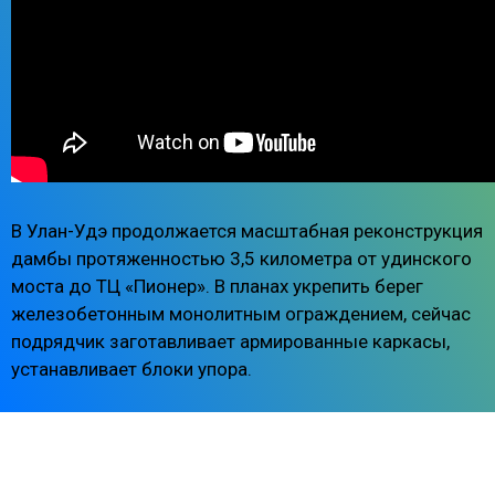
В Улан-Удэ продолжается масштабная реконструкция
дамбы протяженностью 3,5 километра от удинского
моста до ТЦ «Пионер». В планах укрепить берег
железобетонным монолитным ограждением, сейчас
подрядчик заготавливает армированные каркасы,
устанавливает блоки упора.