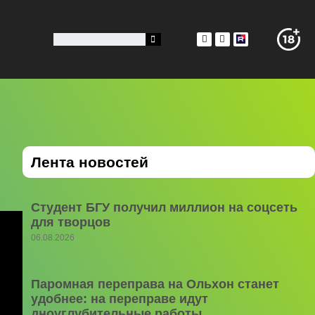
Лента новостей
Студент БГУ получил миллион на соцсеть
для творцов
06.08.2026
Паромная переправа на Ольхон станет
удобнее: на переправе идут
дноуглубительные работы