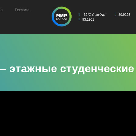
ео
Реклама
32℃ Улан-Удэ
80.9293
93.1901
 — этажные студенческие