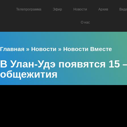
Телепрограмма
Эфир
Новости
Архив
Вид
О нас
Главная
»
Новости
»
Новости Вместе
В Улан-Удэ появятся 15
общежития