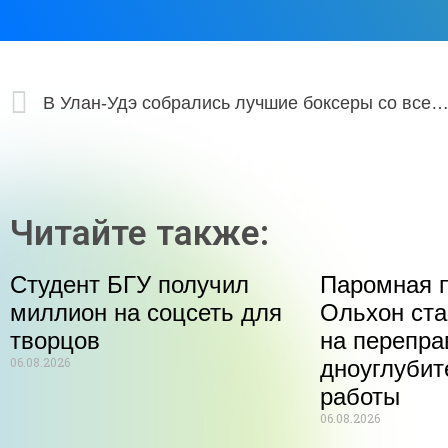
В Улан-Удэ собрались лучшие боксеры со всей стр
Читайте также:
Студент БГУ получил
Паромная п
миллион на соцсеть для
Ольхон ста
творцов
на перепра
06.08.2026
дноуглуби
работы
06.08.2026