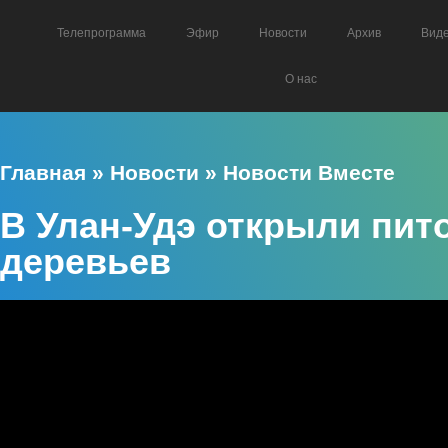
Телепрограмма
Эфир
Новости
Архив
Вид
О нас
Главная
»
Новости
»
Новости Вместе
В Улан-Удэ открыли пи
деревьев