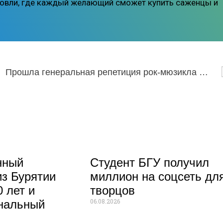
рговли, где каждый желающий сможет купить саженцы и
Прошла генеральная репетиция рок-мюзикла «Бальжан Хатан»
нный
Студент БГУ получил
из Бурятии
миллион на соцсеть дл
 лет и
творцов
06.08.2026
нальный