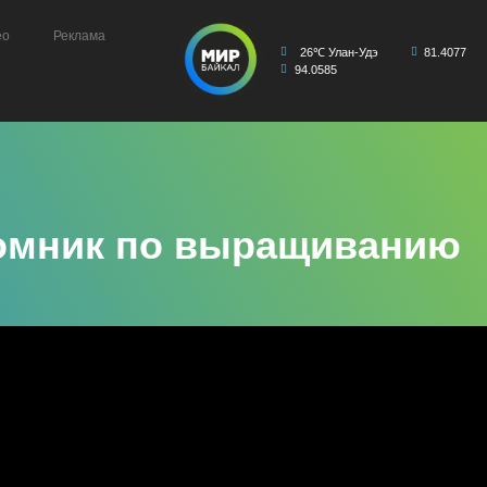
ео
Реклама
26℃ Улан-Удэ
81.4077
94.0585
томник по выращиванию