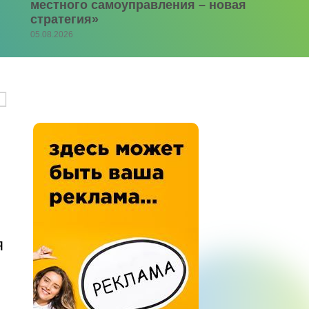
местного самоуправления – новая
стратегия»
05.08.2026
я