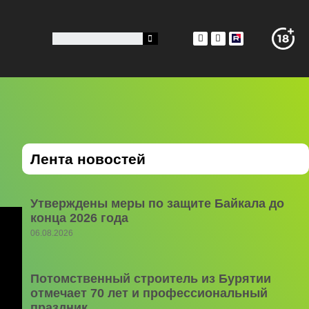
Лента новостей
Утверждены меры по защите Байкала до
конца 2026 года
06.08.2026
Потомственный строитель из Бурятии
отмечает 70 лет и профессиональный
праздник