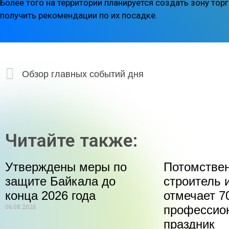
Более того на территории планируется создать зону то
получить рекомендации по их посадке.
Обзор главных событий дня
Читайте также:
Утверждены меры по
Потомстве
защите Байкала до
строитель 
конца 2026 года
отмечает 70
06.08.2026
профессио
праздник