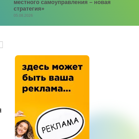
местного самоуправления – новая
стратегия»
05.08.2026
я