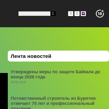
т
Лента новостей
Утверждены меры по защите Байкала до
конца 2026 года
06.08.2026
Потомственный строитель из Бурятии
отмечает 70 лет и профессиональный
праздник