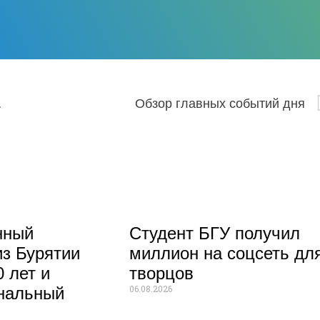
 за 2021 год
Обзор главных событий дня
нный
Студент БГУ получил
из Бурятии
миллион на соцсеть дл
 лет и
творцов
06.08.2026
нальный