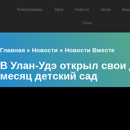
Телепрограмма
Эфир
Новости
Архив
Вид
О нас
Главная
»
Новости
»
Новости Вместе
В Улан-Удэ открыл свои 
месяц детский сад