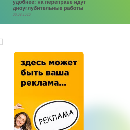
удобнее: на переправе идут
дноуглубительные работы
06.08.2026