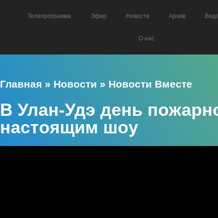
Телепрограмма
Эфир
Новости
Архив
Вид
О нас
Главная
»
Новости
»
Новости Вместе
В Улан-Удэ день пожарн
настоящим шоу