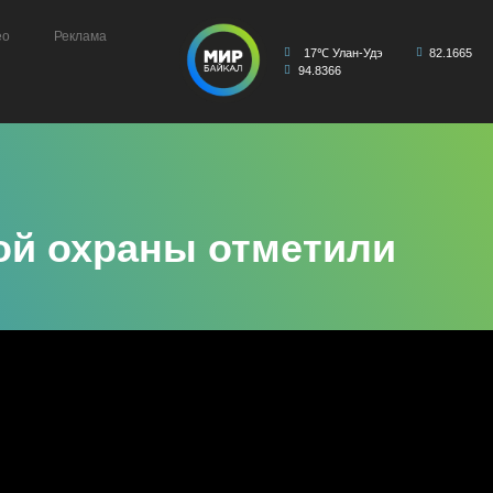
ео
Реклама
17℃ Улан-Удэ
82.1665
94.8366
ой охраны отметили