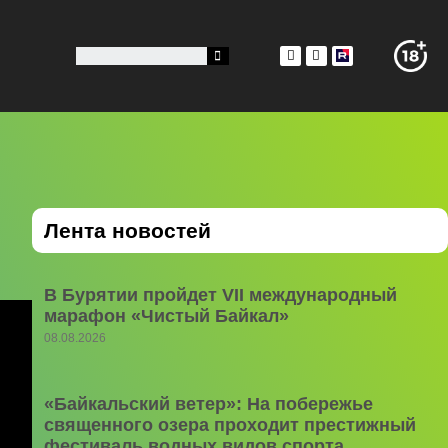
Лента новостей
В Бурятии пройдет VII международный
марафон «Чистый Байкал»
08.08.2026
«Байкальский ветер»: На побережье
священного озера проходит престижный
фестиваль водных видов спорта