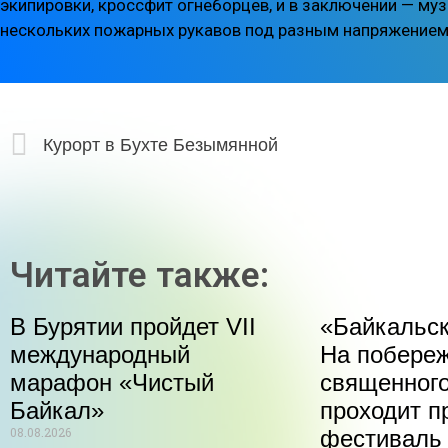
экипировки, кроссфит огнеборцев, и в заключении — му
нескольких пожарных рукавов под разным напряжением
Курорт в Бухте Безымянной
Читайте также:
В Бурятии пройдет VII
«Байкальск
международный
На побере
марафон «Чистый
священного
Байкал»
проходит п
08.08.2026
фестиваль