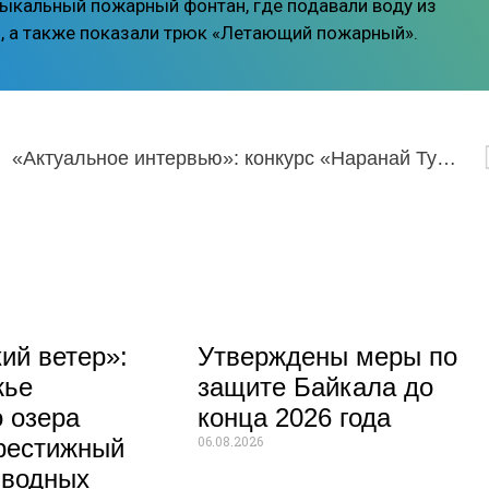
зыкальный пожарный фонтан, где подавали воду из
, а также показали трюк «Летающий пожарный».
«Актуальное интервью»: конкурс «Наранай Туяа-2015»
ий ветер»:
Утверждены меры по
жье
защите Байкала до
 озера
конца 2026 года
06.08.2026
рестижный
 водных