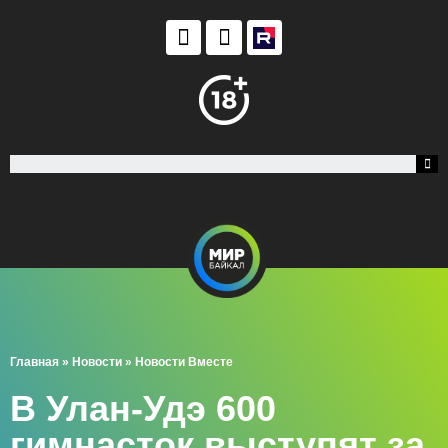
Главная
»
Новости
»
Новости Вместе
В Улан-Удэ 600
гимнасток выступят за