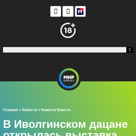
Главная
»
Новости
»
Новости Вместе
В Иволгинском дацане
открылась выставка