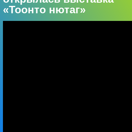
«Тоонто нютаг»