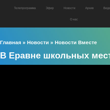
Телепрограмма
Эфир
Новости
Архив
Вид
О нас
Главная
»
Новости
»
Новости Вместе
В Еравне школьных мес