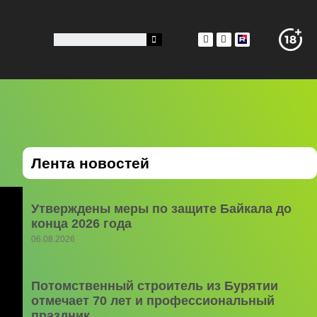
Лента новостей
Утверждены меры по защите Байкала до
конца 2026 года
06.08.2026
Потомственный строитель из Бурятии
отмечает 70 лет и профессиональный
праздник