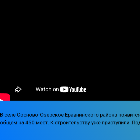
В селе Сосново-Озерское Еравнинского района появится
общем на 450 мест. К строительству уже приступили. По