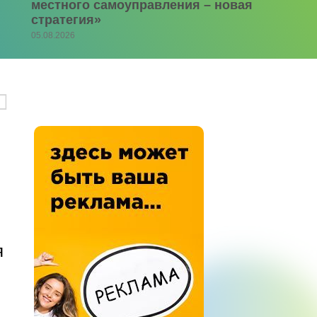
местного самоуправления – новая
стратегия»
05.08.2026
я