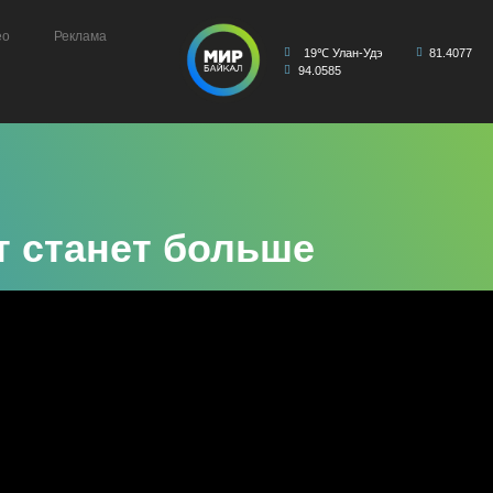
ео
Реклама
19℃ Улан-Удэ
81.4077
94.0585
т станет больше