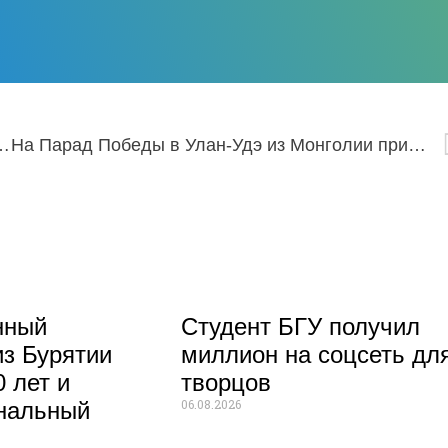
 наградили победителей онлайн-конкурса
На Парад Победы в Улан-Удэ из Монголии прибыла делегация
нный
Студент БГУ получил
из Бурятии
миллион на соцсеть дл
 лет и
творцов
06.08.2026
нальный