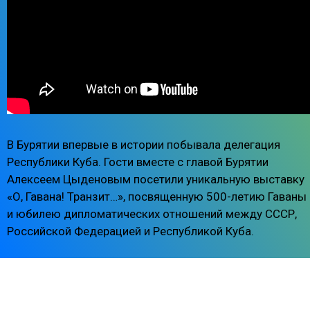
В Бурятии впервые в истории побывала делегация
Республики Куба. Гости вместе с главой Бурятии
Алексеем Цыденовым посетили уникальную выставку
«О, Гавана! Транзит…», посвященную 500-летию Гаваны
и юбилею дипломатических отношений между СССР,
Российской Федерацией и Республикой Куба.