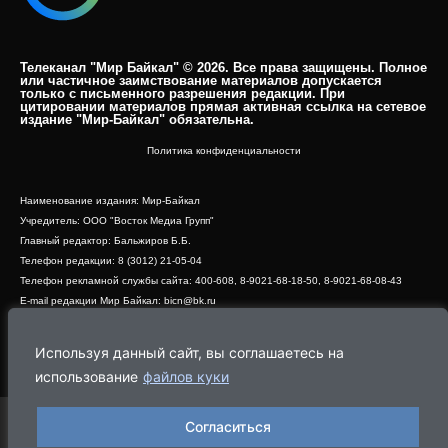
Телеканал "Мир Байкал" © 2026. Все права защищены. Полное
или частичное заимствование материалов допускается
только с письменного разрешения редакции. При
цитировании материалов прямая активная ссылка на сетевое
издание "Мир-Байкал" обязательна.​
Политика конфиденциальности
Наименование издания: Мир-Байкал
Учредитель: ООО "Восток Медиа Групп"
Главный редактор: Бальжиров Б.Б.
Телефон редакции: 8 (3012) 21-05-04
Телефон рекламной службы сайта: 400-608, 8-9021-68-18-50, 8-9021-68-08-43
E-mail редакции Мир Байкал: bicn@bk.ru
Свидетельство о регистрации СМИ ЭЛ № ФС 77 - 83390 от 07.06.2022, выдано
Роскомнадзором
Используя данный сайт, вы соглашаетесь на
Адрес редакции: 670000, г. Улан-Удэ, ул. Профсоюзная, дом 44, офис 1
использование
файлов куки
Согласиться
Программа
Эфир
Новости
Видео
Реклама
О нас