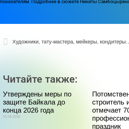
показателям. Подробнее в сюжете Никиты Самбоцырен
Художники, тату-мастера, мейкеры, кондитеры, сыровар
Читайте также:
Утверждены меры по
Потомстве
защите Байкала до
строитель 
конца 2026 года
отмечает 70
06.08.2026
профессио
праздник