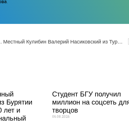
ова.
ы собрались на летнем сэйл-маркете
Местный Кулибин Валерий Насиковский из Турунтаево создает настоящие шедевры
нный
Студент БГУ получил
из Бурятии
миллион на соцсеть дл
 лет и
творцов
06.08.2026
нальный