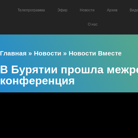
Телепрограмма
Эфир
Новости
Архив
Вид
О нас
Главная
»
Новости
»
Новости Вместе
В Бурятии прошла межр
конференция