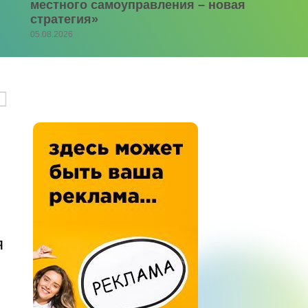
местного самоуправления – новая
стратегия»
05.08.2026
я