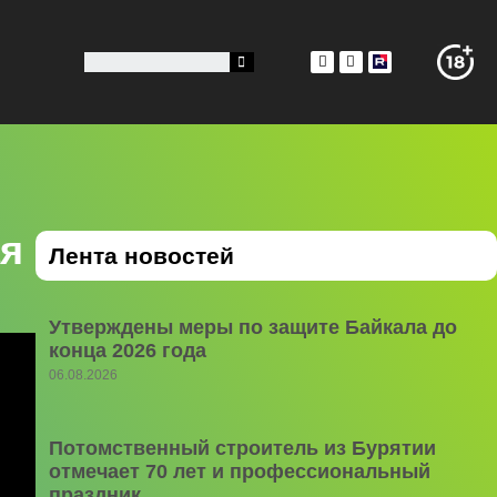
ая
Лента новостей
Утверждены меры по защите Байкала до
конца 2026 года
06.08.2026
Потомственный строитель из Бурятии
отмечает 70 лет и профессиональный
праздник