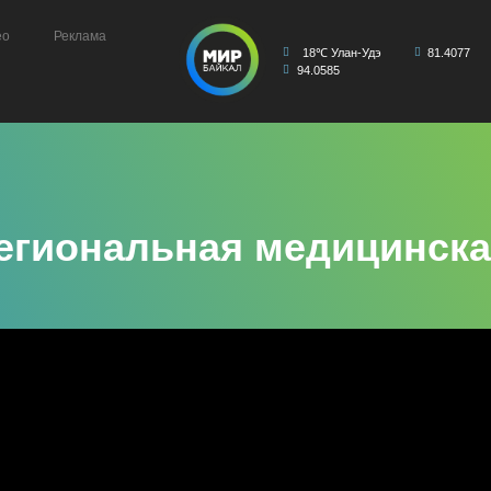
ео
Реклама
18℃ Улан-Удэ
81.4077
94.0585
егиональная медицинск