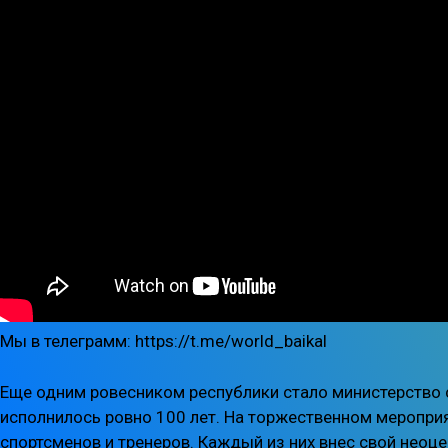
Мы в телеграмм: https://t.me/world_baikal
Еще одним ровесником республики стало министерство 
исполнилось ровно 100 лет. На торжественном меропр
спортсменов и тренеров. Каждый из них внес свой неоце