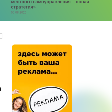
местного самоуправления – новая
стратегия»
05.08.2026
я