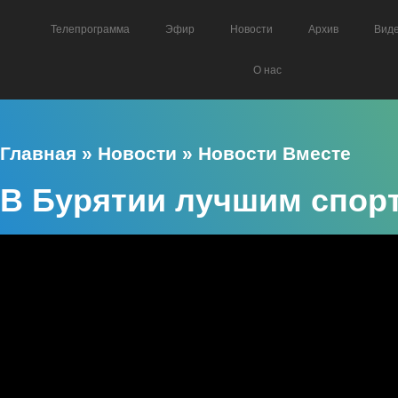
Телепрограмма
Эфир
Новости
Архив
Вид
О нас
Главная
»
Новости
»
Новости Вместе
В Бурятии лучшим спор