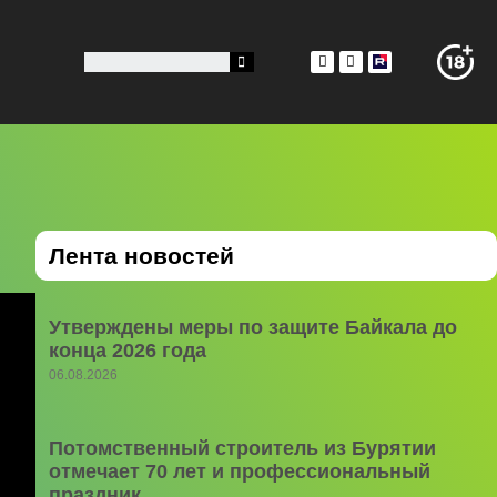
Лента новостей
Утверждены меры по защите Байкала до
конца 2026 года
06.08.2026
Потомственный строитель из Бурятии
отмечает 70 лет и профессиональный
праздник