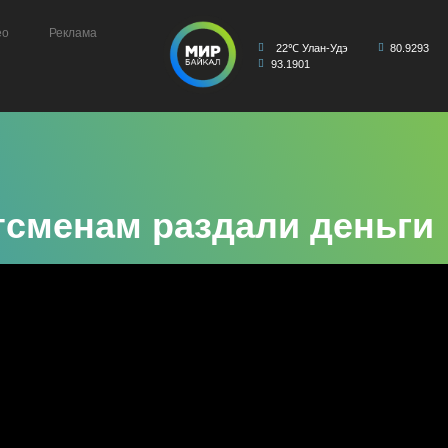
ео
Реклама
22℃ Улан-Удэ
80.9293
93.1901
тсменам раздали деньги