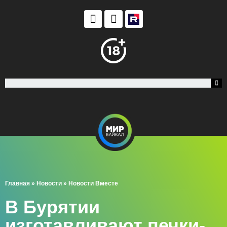
Главная
»
Новости
»
Новости Вместе
В Бурятии
изготавливают печки-