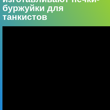
буржуйки для
танкистов