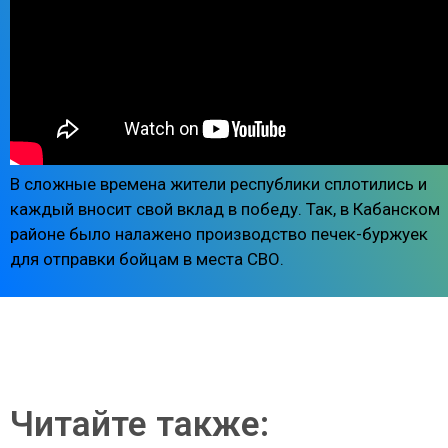
В сложные времена жители республики сплотились и
каждый вносит свой вклад в победу. Так, в Кабанском
районе было налажено производство печек-буржуек
для отправки бойцам в места СВО.
Читайте также: