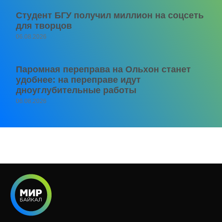
Студент БГУ получил миллион на соцсеть
для творцов
06.08.2026
Паромная переправа на Ольхон станет
удобнее: на переправе идут
дноуглубительные работы
06.08.2026