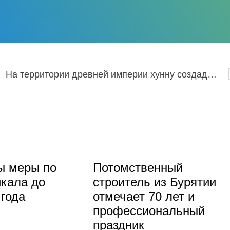
На территории древней империи хунну создадут Первую международную Ассамблею исторических городов
ы меры по
Потомственный
кала до
строитель из Бурятии
 года
отмечает 70 лет и
профессиональный
праздник