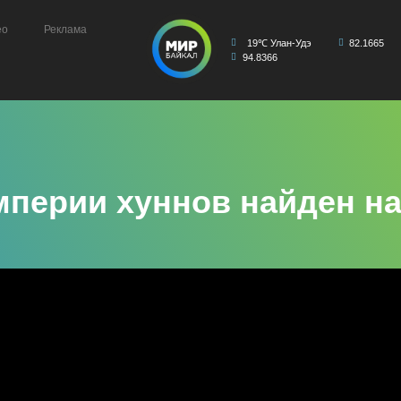
ео
Реклама
19℃ Улан-Удэ
82.1665
94.8366
мперии хуннов найден н