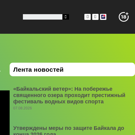
а
Лента новостей
«Байкальский ветер»: На побережье
священного озера проходит престижный
фестиваль водных видов спорта
07.08.2026
Утверждены меры по защите Байкала до
конца 2026 года