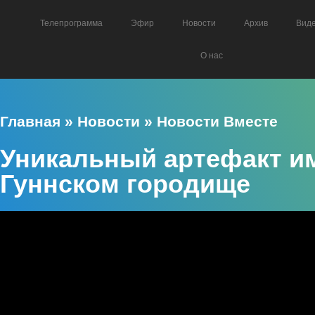
Телепрограмма
Эфир
Новости
Архив
Вид
О нас
Главная
»
Новости
»
Новости Вместе
Уникальный артефакт и
Гуннском городище