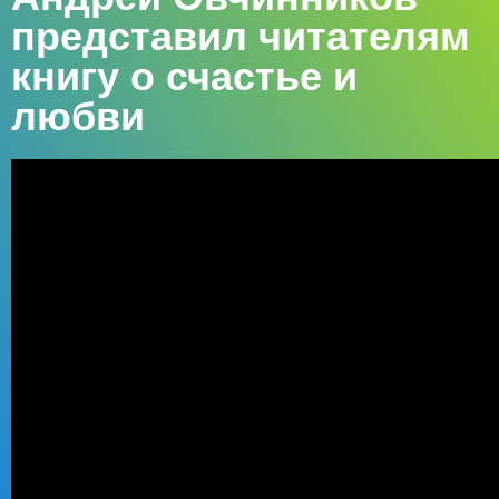
представил читателям
книгу о счастье и
любви