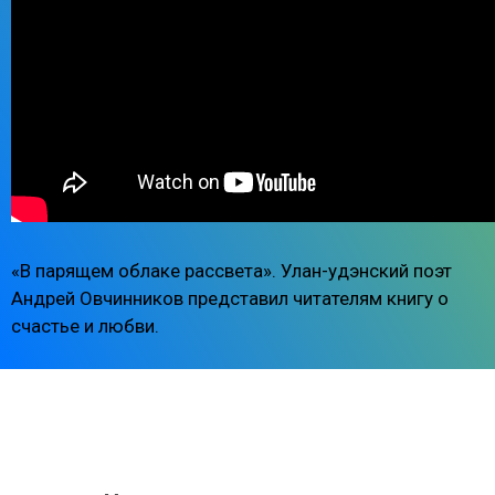
«В парящем облаке рассвета». Улан-удэнский поэт
Андрей Овчинников представил читателям книгу о
счастье и любви.