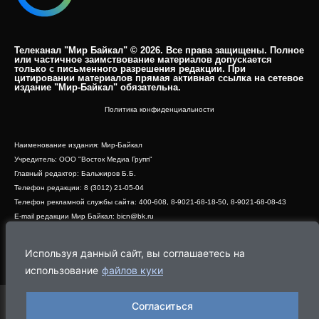
Телеканал "Мир Байкал" © 2026. Все права защищены. Полное
или частичное заимствование материалов допускается
только с письменного разрешения редакции. При
цитировании материалов прямая активная ссылка на сетевое
издание "Мир-Байкал" обязательна.​
Политика конфиденциальности
Наименование издания: Мир-Байкал
Учредитель: ООО "Восток Медиа Групп"
Главный редактор: Бальжиров Б.Б.
Телефон редакции: 8 (3012) 21-05-04
Телефон рекламной службы сайта: 400-608, 8-9021-68-18-50, 8-9021-68-08-43
E-mail редакции Мир Байкал: bicn@bk.ru
Свидетельство о регистрации СМИ ЭЛ № ФС 77 - 83390 от 07.06.2022, выдано
Роскомнадзором
Используя данный сайт, вы соглашаетесь на
Адрес редакции: 670000, г. Улан-Удэ, ул. Профсоюзная, дом 44, офис 1
использование
файлов куки
Согласиться
Программа
Эфир
Новости
Видео
Реклама
О нас