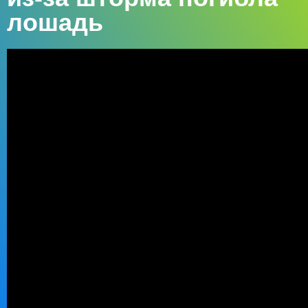
лошадь