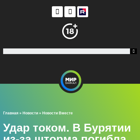
Главная
»
Новости
»
Новости Вместе
Удар током. В Бурятии
из-за шторма погибла