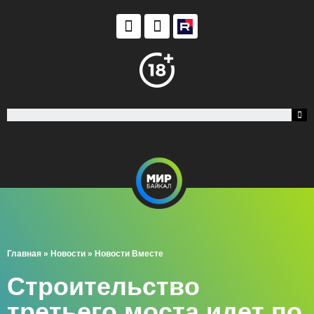
Главная
»
Новости
»
Новости Вместе
Строительство
третьего моста идет по