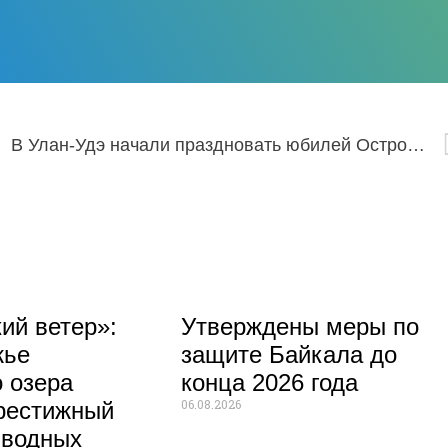
В Улан-Удэ начали праздновать юбилей Островского
ий ветер»:
Утверждены меры по
жье
защите Байкала до
 озера
конца 2026 года
06.08.2026
рестижный
 водных