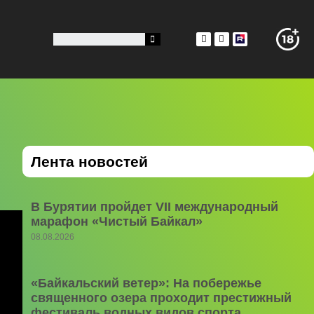
Лента новостей
В Бурятии пройдет VII международный
марафон «Чистый Байкал»
08.08.2026
«Байкальский ветер»: На побережье
священного озера проходит престижный
фестиваль водных видов спорта