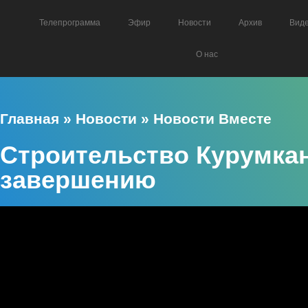
Телепрограмма
Эфир
Новости
Архив
Вид
О нас
Главная
»
Новости
»
Новости Вместе
Строительство Курумкан
завершению