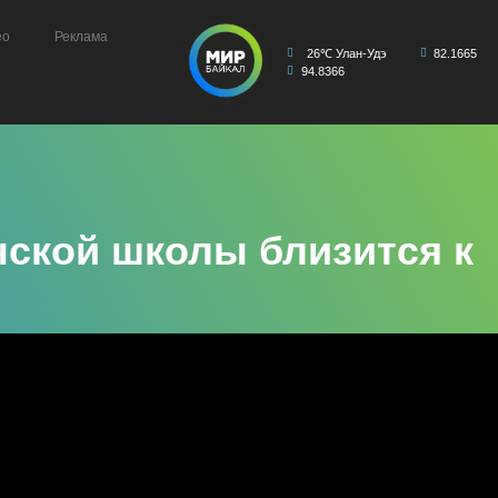
ео
Реклама
26℃ Улан-Удэ
82.1665
94.8366
ской школы близится к