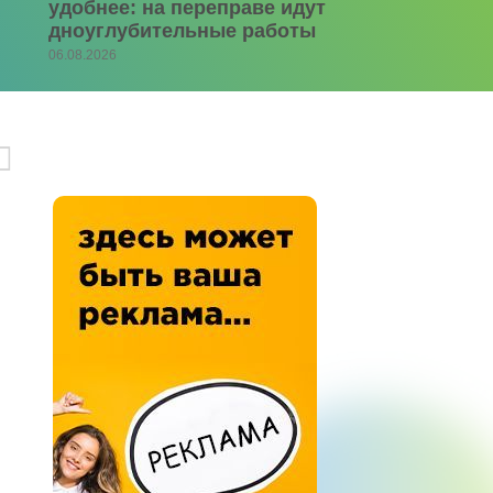
удобнее: на переправе идут
дноуглубительные работы
06.08.2026