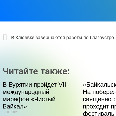
В Клюевке завершаются работы по
Читайте также:
В Бурятии пройдет VII
«Байкальск
международный
На побере
марафон «Чистый
священного
Байкал»
проходит п
08.08.2026
фестиваль