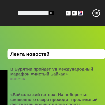
Лента новостей
В Бурятии пройдет VII международный
марафон «Чистый Байкал»
08.08.2026
«Байкальский ветер»: На побережье
священного озера проходит престижный
фестиваль водных видов спорта