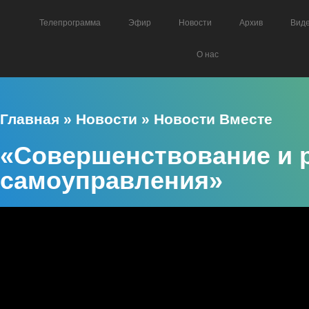
Телепрограмма
Эфир
Новости
Архив
Вид
О нас
Главная
»
Новости
»
Новости Вместе
«Совершенствование и 
самоуправления»