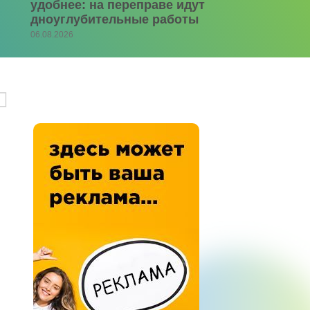
удобнее: на переправе идут
дноуглубительные работы
06.08.2026