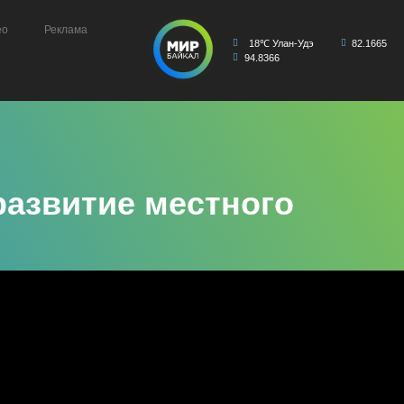
ео
Реклама
18℃ Улан-Удэ
82.1665
94.8366
развитие местного