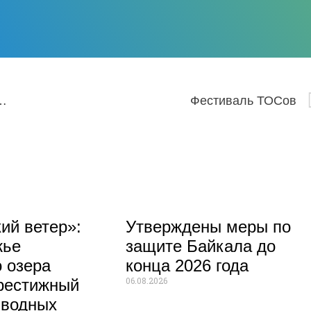
 благоустройству территории новой школы
Фестиваль ТОСов
ий ветер»:
Утверждены меры по
жье
защите Байкала до
 озера
конца 2026 года
06.08.2026
рестижный
 водных