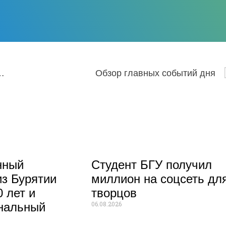
, посвященный встрече исторических городов Евразии
Обзор главных событий дня
нный
Студент БГУ получил
из Бурятии
миллион на соцсеть дл
 лет и
творцов
06.08.2026
нальный