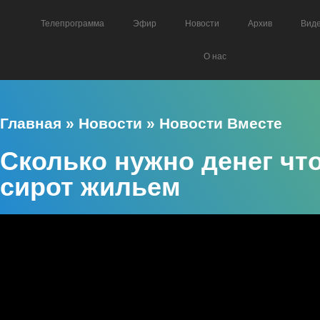
Телепрограмма
Эфир
Новости
Архив
Вид
О нас
Главная
»
Новости
»
Новости Вместе
Сколько нужно денег что
сирот жильем