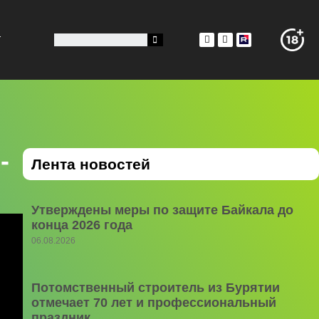
.
-
Лента новостей
Утверждены меры по защите Байкала до
конца 2026 года
06.08.2026
Потомственный строитель из Бурятии
отмечает 70 лет и профессиональный
праздник