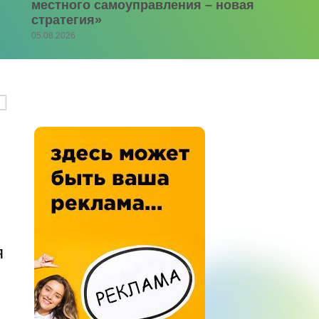
местного самоуправления – новая
стратегия»
05.08.2026
я