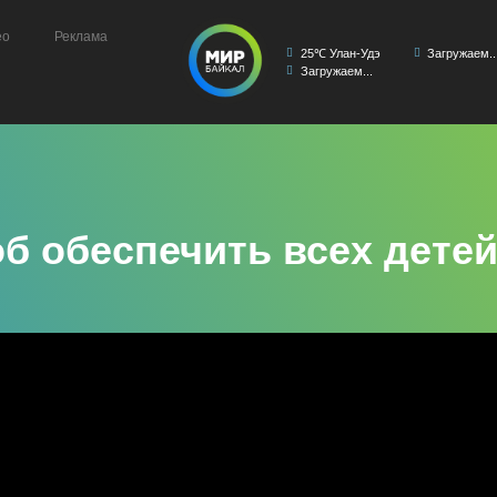
ео
Реклама
25℃ Улан-Удэ
Загружаем..
Загружаем...
б обеспечить всех детей