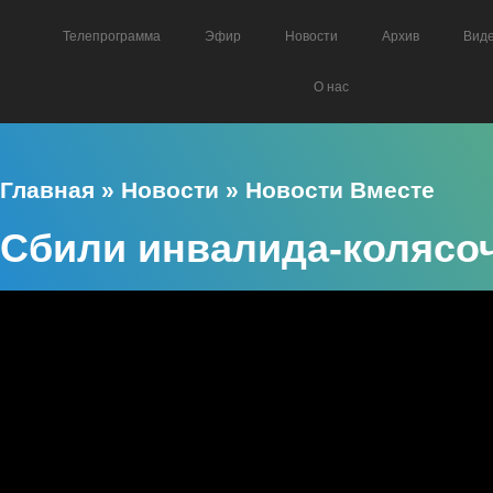
Телепрограмма
Эфир
Новости
Архив
Вид
О нас
Главная
»
Новости
»
Новости Вместе
Сбили инвалида-колясо