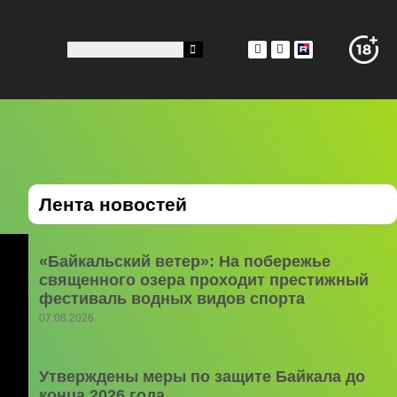
Лента новостей
«Байкальский ветер»: На побережье
священного озера проходит престижный
фестиваль водных видов спорта
07.08.2026
Утверждены меры по защите Байкала до
конца 2026 года