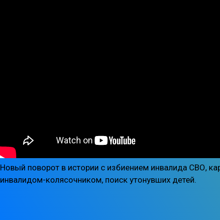
Новый поворот в истории с избиением инвалида СВО, ка
инвалидом-колясочником, поиск утонувших детей.