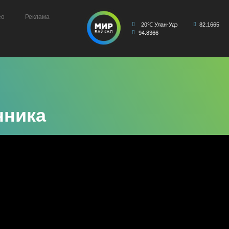
ео
Реклама
20℃ Улан-Удэ
82.1665
94.8366
чника