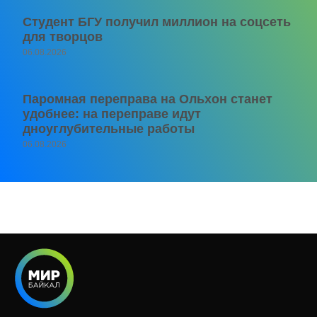
Студент БГУ получил миллион на соцсеть
для творцов
06.08.2026
Паромная переправа на Ольхон станет
удобнее: на переправе идут
дноуглубительные работы
06.08.2026