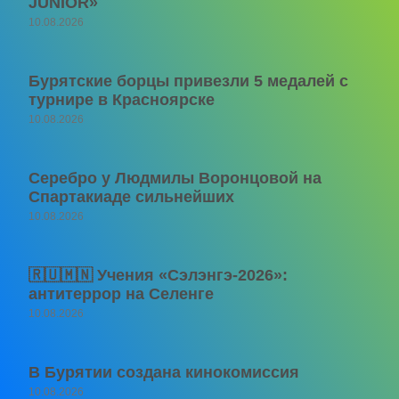
JUNIOR»
10.08.2026
Бурятские борцы привезли 5 медалей с
турнире в Красноярске
10.08.2026
Серебро у Людмилы Воронцовой на
Спартакиаде сильнейших
10.08.2026
🇷🇺🇲🇳 Учения «Сэлэнгэ-2026»:
антитеррор на Селенге
10.08.2026
В Бурятии создана кинокомиссия
10.08.2026