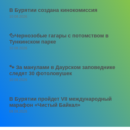
В Бурятии создана кинокомиссия
10.08.2026
🦆Чернозобые гагары с потомством в
Тункинском парке
10.08.2026
🐾 За манулами в Даурском заповеднике
следят 30 фотоловушек
10.08.2026
В Бурятии пройдет VII международный
марафон «Чистый Байкал»
08.08.2026