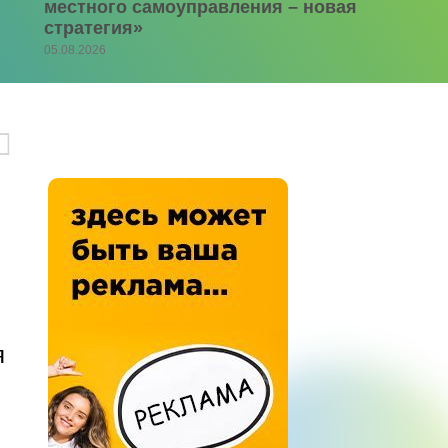
местного самоуправления – новая
стратегия»
05.08.2026
я