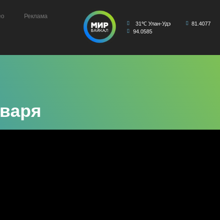
ео
Реклама
31℃ Улан-Удэ
81.4077
94.0585
нваря