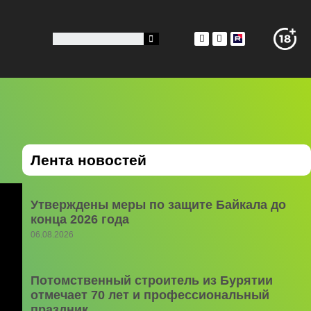
Лента новостей
Утверждены меры по защите Байкала до
конца 2026 года
06.08.2026
Потомственный строитель из Бурятии
отмечает 70 лет и профессиональный
праздник