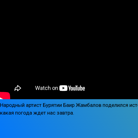
Народный артист Бурятии Баир Жамбалов поделился истор
какая погода ждет нас завтра.