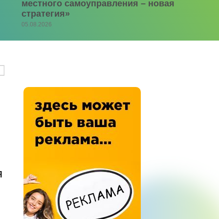
местного самоуправления – новая
стратегия»
05.08.2026
я