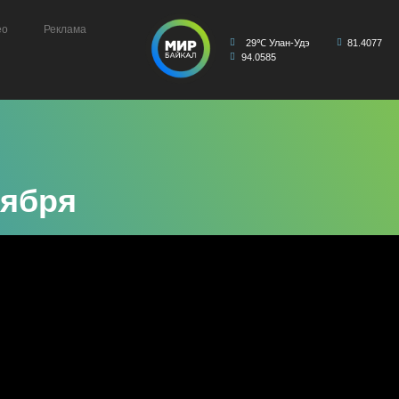
ео
Реклама
29℃ Улан-Удэ
81.4077
94.0585
оября