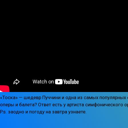
«Тоска» — шедевр Пуччини и одна из самых популярных 
оперы и балета? Ответ есть у артиста симфонического 
P.s. заодно и погоду на завтра узнаете.