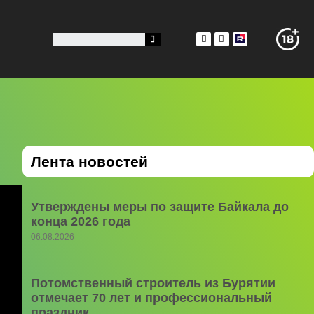
Лента новостей
Утверждены меры по защите Байкала до
конца 2026 года
06.08.2026
Потомственный строитель из Бурятии
отмечает 70 лет и профессиональный
праздник