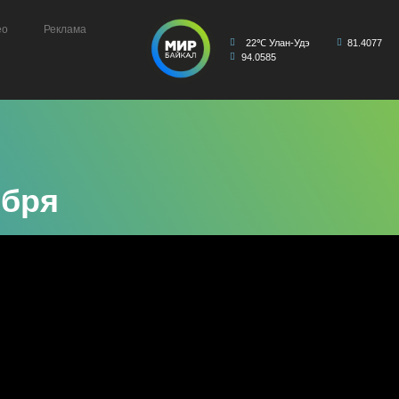
ео
Реклама
22℃ Улан-Удэ
81.4077
94.0585
ября