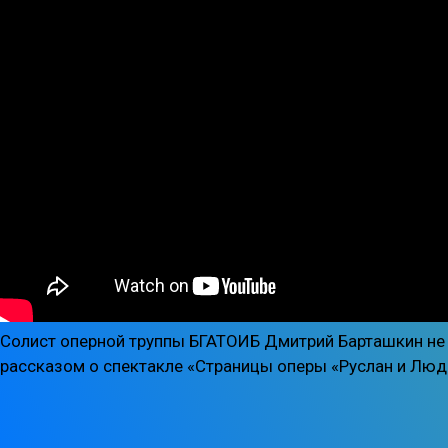
Солист оперной труппы БГАТОИБ Дмитрий Барташкин не р
рассказом о спектакле «Страницы оперы «Руслан и Люд