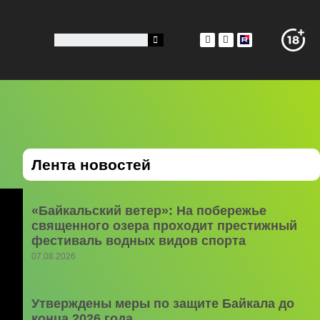
Лента новостей
«Байкальский ветер»: На побережье
священного озера проходит престижный
фестиваль водных видов спорта
07.08.2026
Утверждены меры по защите Байкала до
конца 2026 года