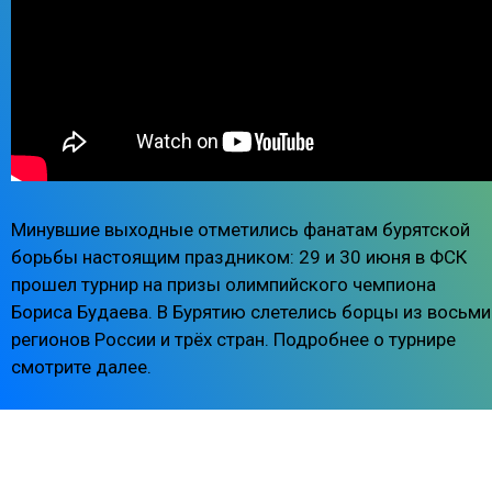
Минувшие выходные отметились фанатам бурятской
борьбы настоящим праздником: 29 и 30 июня в ФСК
прошел турнир на призы олимпийского чемпиона
Бориса Будаева. В Бурятию слетелись борцы из восьми
регионов России и трёх стран. Подробнее о турнире
смотрите далее.