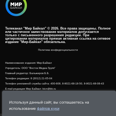
Телеканал "Мир Байкал" © 2026. Все права защищены. Полное
или частичное заимствование материалов допускается
только с письменного разрешения редакции. При
цитировании материалов прямая активная ссылка на сетевое
издание "Мир-Байкал" обязательна.​
Политика конфиденциальности
Наименование издания: Мир-Байкал
Учредитель: ООО "Восток Медиа Групп"
Главный редактор: Бальжиров Б.Б.
Телефон редакции: 8 (3012) 21-05-04
Телефон рекламной службы сайта: 400-608, 8-9021-68-18-50, 8-9021-68-08-43
E-mail редакции Мир Байкал: bicn@bk.ru
Свидетельство о регистрации СМИ ЭЛ № ФС 77 - 83390 от 07.06.2022, выдано
Роскомнадзором
Используя данный сайт, вы соглашаетесь на
Адрес редакции: 670000, г. Улан-Удэ, ул. Профсоюзная, дом 44, офис 1
использование
файлов куки