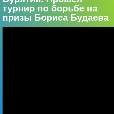
турнир по борьбе на
призы Бориса Будаева