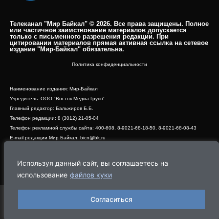
Телеканал "Мир Байкал" © 2026. Все права защищены. Полное
или частичное заимствование материалов допускается
только с письменного разрешения редакции. При
цитировании материалов прямая активная ссылка на сетевое
издание "Мир-Байкал" обязательна.​
Политика конфиденциальности
Наименование издания: Мир-Байкал
Учредитель: ООО "Восток Медиа Групп"
Главный редактор: Бальжиров Б.Б.
Телефон редакции: 8 (3012) 21-05-04
Телефон рекламной службы сайта: 400-608, 8-9021-68-18-50, 8-9021-68-08-43
E-mail редакции Мир Байкал: bicn@bk.ru
Свидетельство о регистрации СМИ ЭЛ № ФС 77 - 83390 от 07.06.2022, выдано
Роскомнадзором
Используя данный сайт, вы соглашаетесь на
Адрес редакции: 670000, г. Улан-Удэ, ул. Профсоюзная, дом 44, офис 1
использование
файлов куки
Согласиться
Программа
Эфир
Новости
Видео
Реклама
О нас