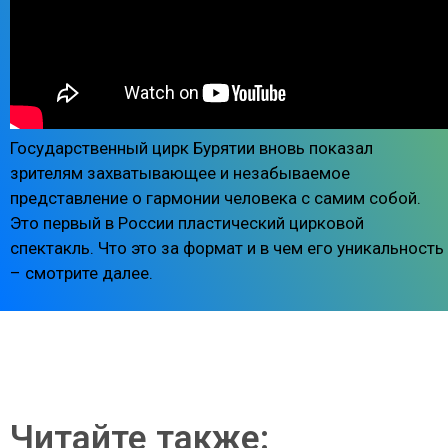
Государственный цирк Бурятии вновь показал
зрителям захватывающее и незабываемое
представление о гармонии человека с самим собой.
Это первый в России пластический цирковой
спектакль. Что это за формат и в чем его уникальность
– смотрите далее.
Читайте также: