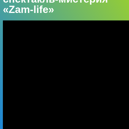
«Zam-life»