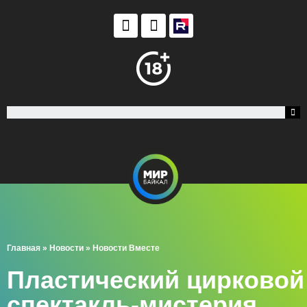
Главная
»
Новости
»
Новости Вместе
Пластический цирковой
спектакль-мистерия