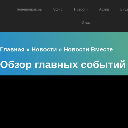
Телепрограмма
Эфир
Новости
Архив
Вид
О нас
Главная
»
Новости
»
Новости Вместе
Обзор главных событий