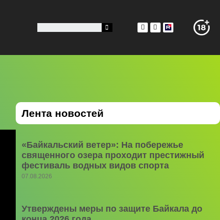
Лента новостей
«Байкальский ветер»: На побережье
священного озера проходит престижный
фестиваль водных видов спорта
07.08.2026
Утверждены меры по защите Байкала до
конца 2026 года