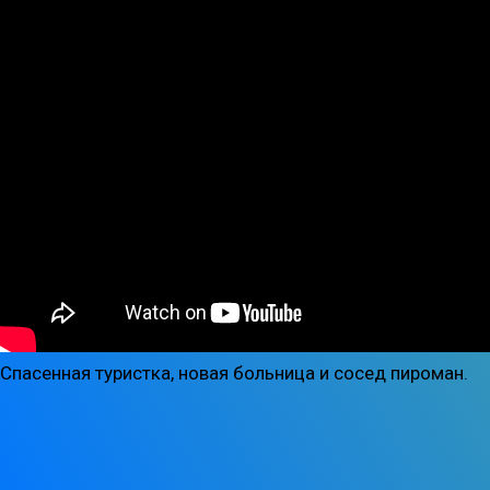
Спасенная туристка, новая больница и сосед пироман.