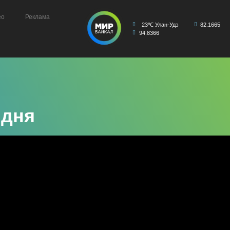
ео
Реклама
23℃ Улан-Удэ
82.1665
94.8366
 дня