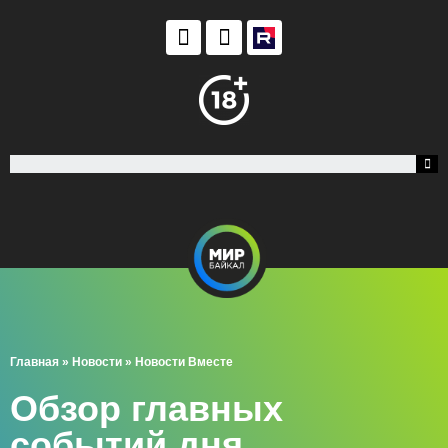
Главная
»
Новости
»
Новости Вместе
Обзор главных
событий дня