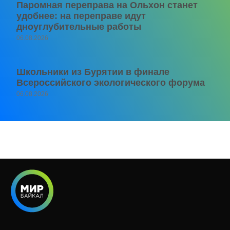
Паромная переправа на Ольхон станет
удобнее: на переправе идут
дноуглубительные работы
06.08.2026
Школьники из Бурятии в финале
Всероссийского экологического форума
06.08.2026