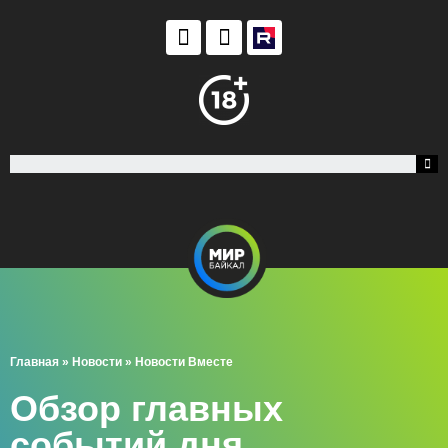
Главная
»
Новости
»
Новости Вместе
Обзор главных
событий дня