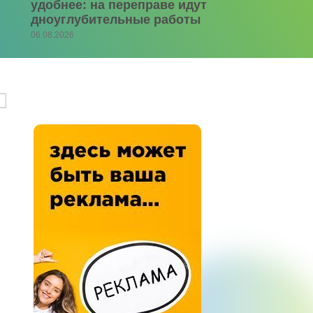
удобнее: на переправе идут
дноуглубительные работы
06.08.2026