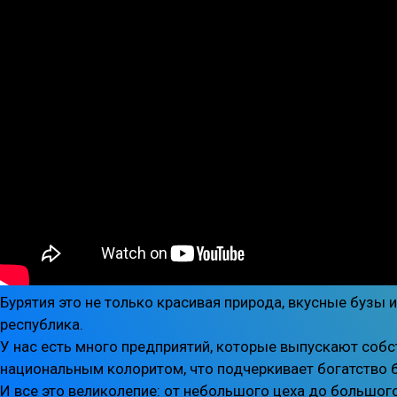
Бурятия это не только красивая природа, вкусные бузы
республика.
У нас есть много предприятий, которые выпускают собс
национальным колоритом, что подчеркивает богатство б
И все это великолепие: от небольшого цеха до большо