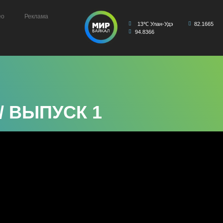
ео
Реклама
13℃ Улан-Удэ
82.1665
94.8366
/ ВЫПУСК 1