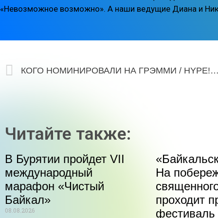
«Невозможное возможно». А наши ведущие Диана и Ники
КОГО НОМИНИРОВАЛИ НА ГРЭММИ / HYPE!ОВОСТ
Читайте также:
В Бурятии пройдет VII
«Байкальск
международный
На побере
марафон «Чистый
священного
Байкал»
проходит п
08.08.2026
фестиваль