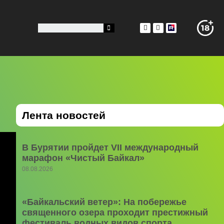
Лента новостей
В Бурятии пройдет VII международный
марафон «Чистый Байкал»
08.08.2026
«Байкальский ветер»: На побережье
священного озера проходит престижный
фестиваль водных видов спорта