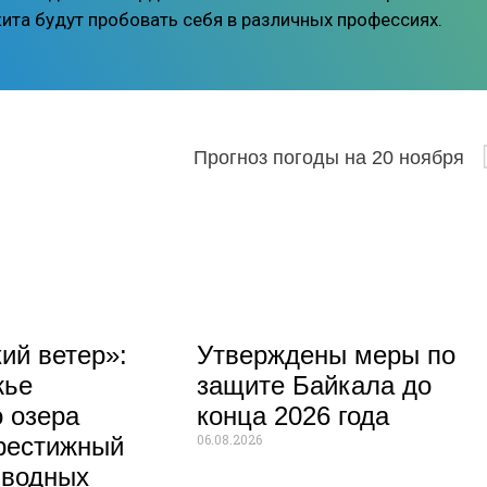
та будут пробовать себя в различных профессиях.
И 150
Прогноз погоды на 20 ноября
ий ветер»:
Утверждены меры по
жье
защите Байкала до
 озера
конца 2026 года
06.08.2026
рестижный
 водных