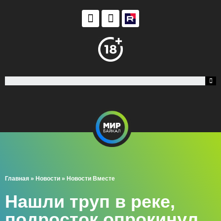
Главная
»
Новости
»
Новости Вместе
Нашли труп в реке,
подросток опрокинул