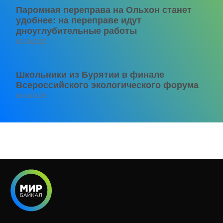
Паромная переправа на Ольхон станет
удобнее: на переправе идут
дноуглубительные работы
06.08.2026
Школьники из Бурятии в финале
Всероссийского экологического форума
06.08.2026