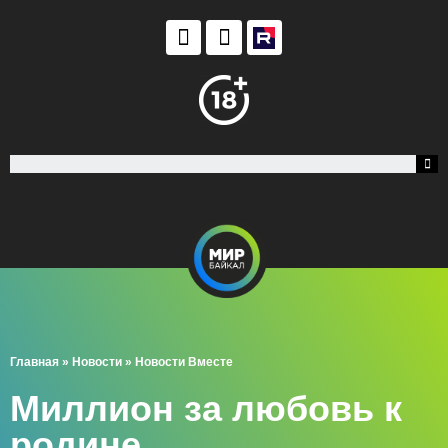
Главная
»
Новости
»
Новости Вместе
Миллион за любовь к
родине