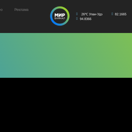
ео
Реклама
26℃ Улан-Удэ
82.1665
94.8366