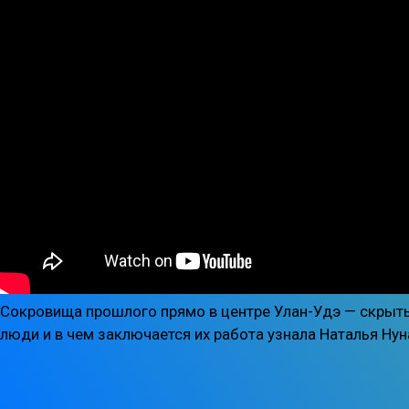
Сокровища прошлого прямо в центре Улан-Удэ — скрытые
люди и в чем заключается их работа узнала Наталья Нун