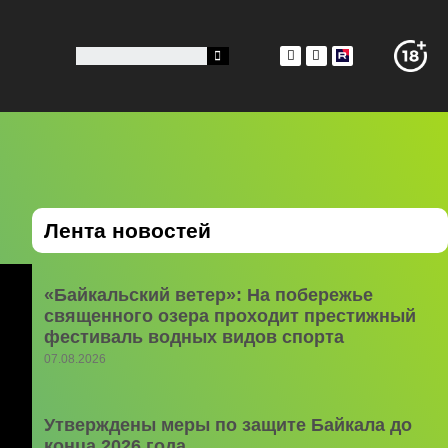
Лента новостей
«Байкальский ветер»: На побережье
священного озера проходит престижный
фестиваль водных видов спорта
07.08.2026
Утверждены меры по защите Байкала до
конца 2026 года