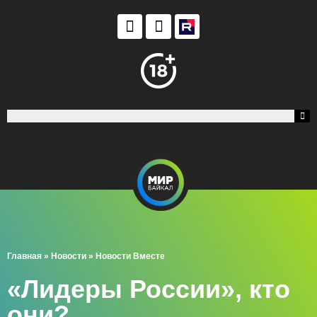
Главная
»
Новости
»
Новости Вместе
«Лидеры России», кто
они?