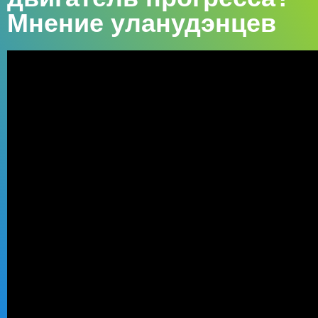
Мнение уланудэнцев