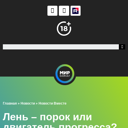
Главная
»
Новости
»
Новости Вместе
Лень – порок или
двигатель прогресса?