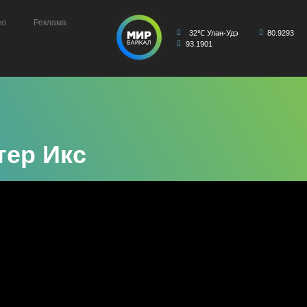
ео
Реклама
32℃ Улан-Удэ
80.9293
93.1901
тер Икс