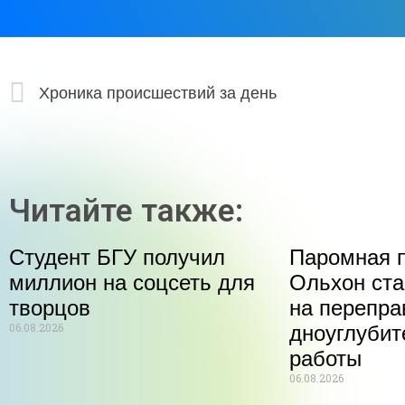
Хроника происшествий за день
Читайте также:
Студент БГУ получил
Паромная п
миллион на соцсеть для
Ольхон ста
творцов
на перепра
06.08.2026
дноуглуби
работы
06.08.2026