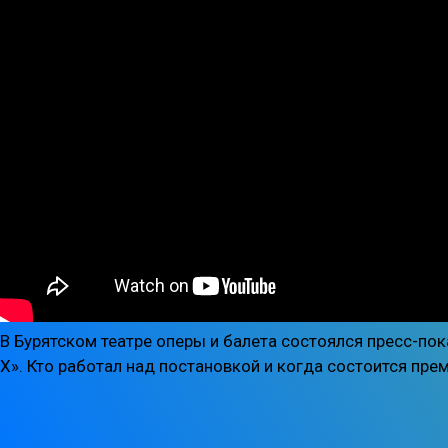
В Бурятском театре оперы и балета состоялся пресс-по
Х». Кто работал над постановкой и когда состоится прем