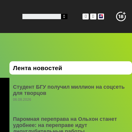
Лента новостей
Студент БГУ получил миллион на соцсеть
для творцов
06.08.2026
Паромная переправа на Ольхон станет
удобнее: на переправе идут
дноуглубительные работы