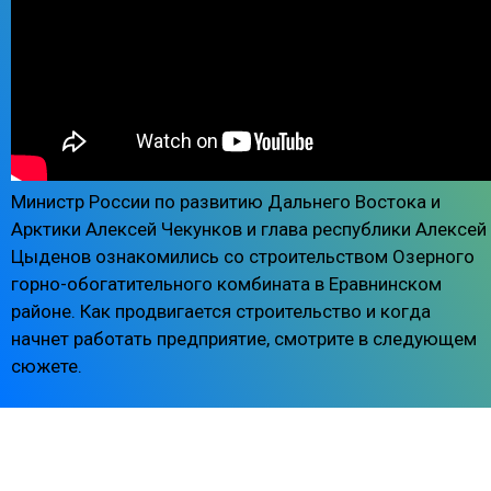
Министр России по развитию Дальнего Востока и
Арктики Алексей Чекунков и глава республики Алексей
Цыденов ознакомились со строительством Озерного
горно-обогатительного комбината в Еравнинском
районе. Как продвигается строительство и когда
начнет работать предприятие, смотрите в следующем
сюжете.