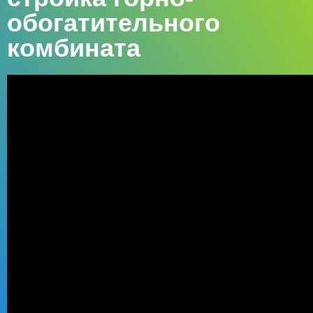
обогатительного
комбината