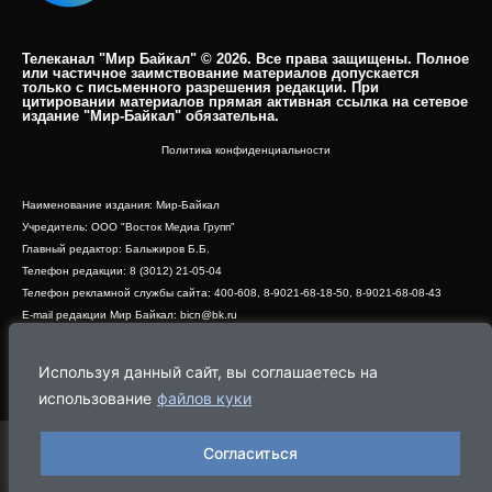
Телеканал "Мир Байкал" © 2026. Все права защищены. Полное
или частичное заимствование материалов допускается
только с письменного разрешения редакции. При
цитировании материалов прямая активная ссылка на сетевое
издание "Мир-Байкал" обязательна.​
Политика конфиденциальности
Наименование издания: Мир-Байкал
Учредитель: ООО "Восток Медиа Групп"
Главный редактор: Бальжиров Б.Б.
Телефон редакции: 8 (3012) 21-05-04
Телефон рекламной службы сайта: 400-608, 8-9021-68-18-50, 8-9021-68-08-43
E-mail редакции Мир Байкал: bicn@bk.ru
Свидетельство о регистрации СМИ ЭЛ № ФС 77 - 83390 от 07.06.2022, выдано
Роскомнадзором
Используя данный сайт, вы соглашаетесь на
Адрес редакции: 670000, г. Улан-Удэ, ул. Профсоюзная, дом 44, офис 1
использование
файлов куки
Согласиться
Программа
Эфир
Новости
Видео
Реклама
О нас