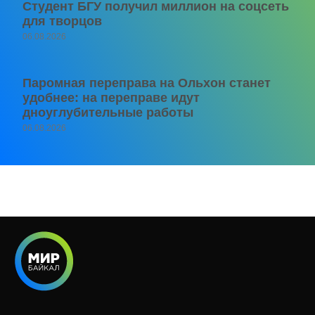
Студент БГУ получил миллион на соцсеть
для творцов
06.08.2026
Паромная переправа на Ольхон станет
удобнее: на переправе идут
дноуглубительные работы
06.08.2026