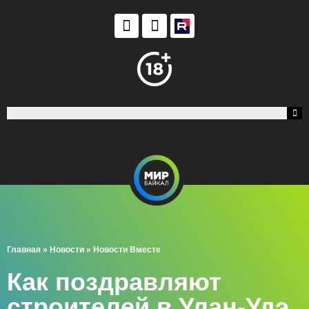
Главная
»
Новости
»
Новости Вместе
Как поздравляют
строителей в Улан-Удэ