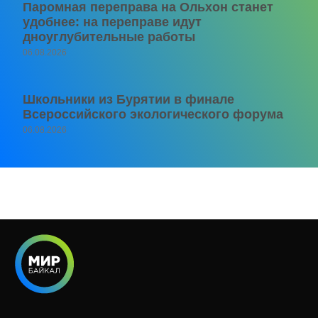
Паромная переправа на Ольхон станет
удобнее: на переправе идут
дноуглубительные работы
06.08.2026
Школьники из Бурятии в финале
Всероссийского экологического форума
06.08.2026