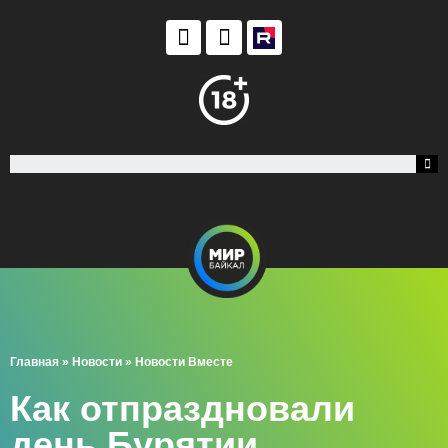
Главная
»
Новости
»
Новости Вместе
Как отпраздновали
день Бурятии