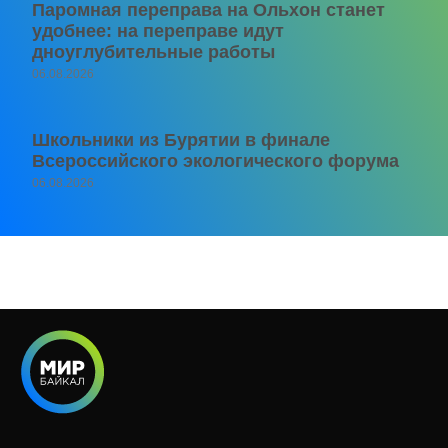
Паромная переправа на Ольхон станет
удобнее: на переправе идут
дноуглубительные работы
06.08.2026
Школьники из Бурятии в финале
Всероссийского экологического форума
06.08.2026