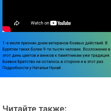
1-е июля признан днем ветеранов боевых действий. В
Бурятии таких более 9-ти тысяч человек. Возложение в
этот день цветов и венков к памятникам уже традиция.
Боевое Братство не осталось в стороне и в этот раз.
Подробности у Натальи Нунай.
Читайте также: