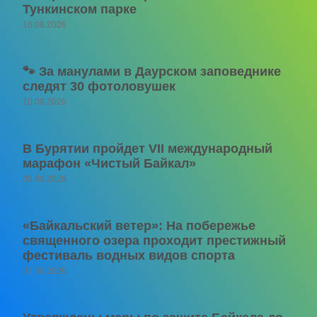
Тункинском парке
10.08.2026
🐾 За манулами в Даурском заповеднике
следят 30 фотоловушек
10.08.2026
В Бурятии пройдет VII международный
марафон «Чистый Байкал»
08.08.2026
«Байкальский ветер»: На побережье
священного озера проходит престижный
фестиваль водных видов спорта
07.08.2026