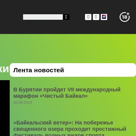
ки
Лента новостей
В Бурятии пройдет VII международный
марафон «Чистый Байкал»
08.08.2026
«Байкальский ветер»: На побережье
священного озера проходит престижный
фестиваль водных видов спорта