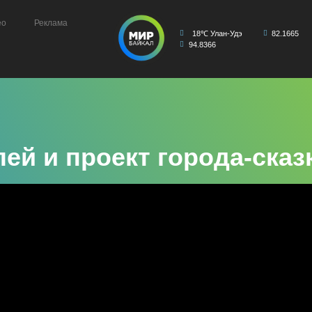
ео
Реклама
18℃ Улан-Удэ
82.1665
94.8366
ей и проект города-сказ