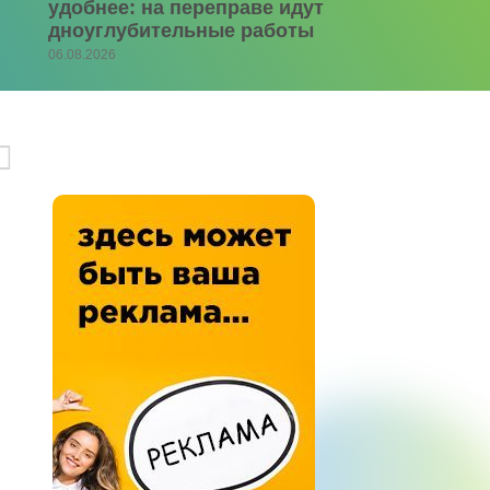
удобнее: на переправе идут
дноуглубительные работы
06.08.2026