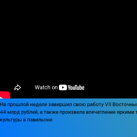
На прошлой неделе завершил свою работу VII Восточны
44 млрд рублей, а также произвела впечатление ярким
культуры в павильоне.