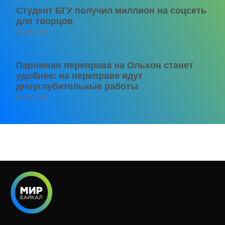
Студент БГУ получил миллион на соцсеть
для творцов
06.08.2026
Паромная переправа на Ольхон станет
удобнее: на переправе идут
дноуглубительные работы
06.08.2026