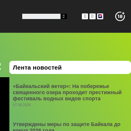
2
Лента новостей
«Байкальский ветер»: На побережье
священного озера проходит престижный
фестиваль водных видов спорта
07.08.2026
Утверждены меры по защите Байкала до
конца 2026 года