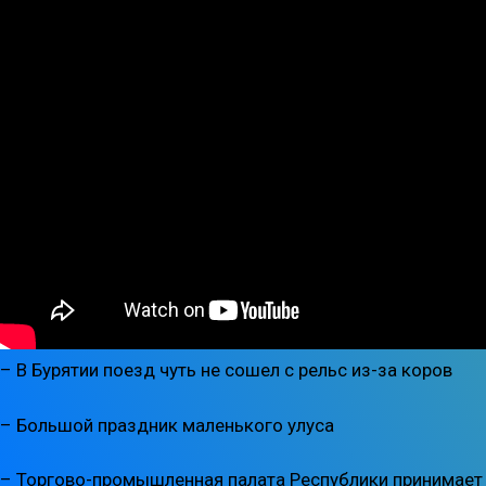
– В Бурятии поезд чуть не сошел с рельс из-за коров
– Большой праздник маленького улуса
– Торгово-промышленная палата Республики принимает 