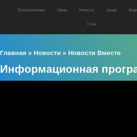
Телепрограмма
Эфир
Новости
Архив
Вид
О нас
Главная
»
Новости
»
Новости Вместе
Информационная програ