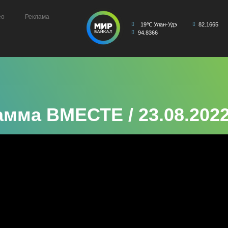
ео
Реклама
19℃ Улан-Удэ
82.1665
94.8366
мма ВМЕСТЕ / 23.08.202