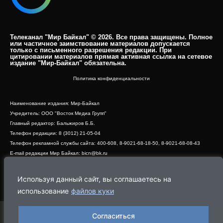
Телеканал "Мир Байкал" © 2026. Все права защищены. Полное
или частичное заимствование материалов допускается
только с письменного разрешения редакции. При
цитировании материалов прямая активная ссылка на сетевое
издание "Мир-Байкал" обязательна.​
Политика конфиденциальности
Наименование издания: Мир-Байкал
Учредитель: ООО "Восток Медиа Групп"
Главный редактор: Бальжиров Б.Б.
Телефон редакции: 8 (3012) 21-05-04
Телефон рекламной службы сайта: 400-608, 8-9021-68-18-50, 8-9021-68-08-43
E-mail редакции Мир Байкал: bicn@bk.ru
Свидетельство о регистрации СМИ ЭЛ № ФС 77 - 83390 от 07.06.2022, выдано
Роскомнадзором
Используя данный сайт, вы соглашаетесь на
Адрес редакции: 670000, г. Улан-Удэ, ул. Профсоюзная, дом 44, офис 1
использование
файлов куки
Согласиться
Программа
Эфир
Новости
Видео
Реклама
О нас