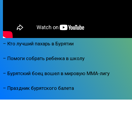
– Кто лучший пахарь в Бурятии
– Помоги собрать ребенка в школу
– Бурятский боец вошел в мировую ММА-лигу
– Праздник бурятского балета