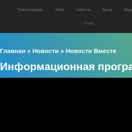
Телепрограмма
Эфир
Новости
Архив
Вид
О нас
Главная
»
Новости
»
Новости Вместе
Информационная програ