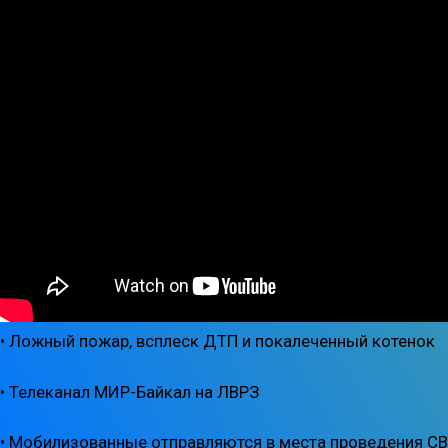
• Ложный пожар, всплеск ДТП и покалеченный котенок
• Телеканал МИР-Байкал на ЛВРЗ
• Мобилизованные отправляются в места проведения С