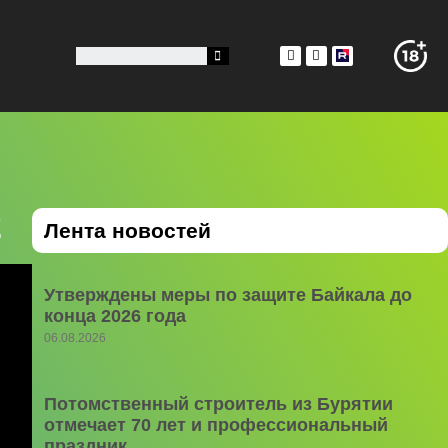
2
Лента новостей
Утверждены меры по защите Байкала до
конца 2026 года
06.08.2026
Потомственный строитель из Бурятии
отмечает 70 лет и профессиональный
праздник