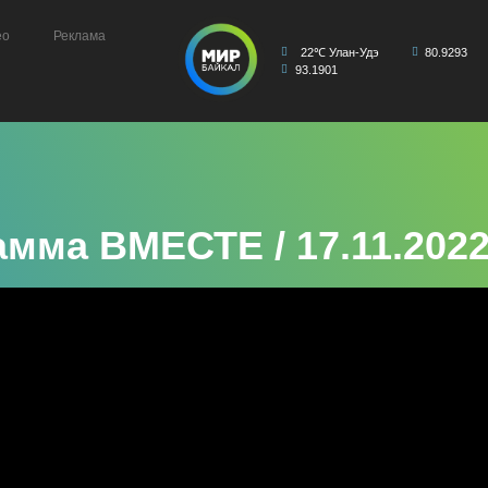
ео
Реклама
22℃ Улан-Удэ
80.9293
93.1901
мма ВМЕСТЕ / 17.11.202