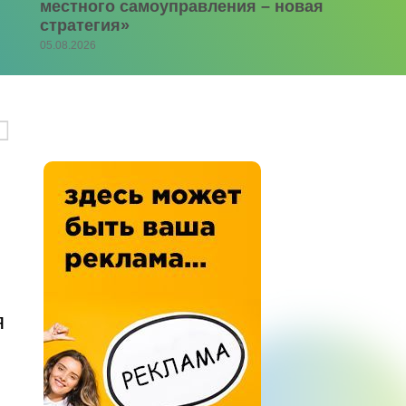
местного самоуправления – новая
стратегия»
05.08.2026
я