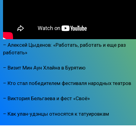
– Алексей Цыденов: «Работать, работать и еще раз
работать»
– Визит Мин Аун Хлайна в Бурятию
– Кто стал победителем фестиваля народных театров
– Виктория Бельгаева и фест «Своё»
– Как улан-удэнцы относятся к татуировкам