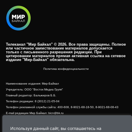
Телеканал "Мир Байкал" © 2026. Все права защищены. Полное
или частичное заимствование материалов допускается
только с письменного разрешения редакции. При
цитировании материалов прямая активная ссылка на сетевое
издание "Мир-Байкал" обязательна.​
Политика конфиденциальности
Наименование издания: Мир-Байкал
Учредитель: ООО "Восток Медиа Групп"
Главный редактор: Бальжиров Б.Б.
Телефон редакции: 8 (3012) 21-05-04
Телефон рекламной службы сайта: 400-608, 8-9021-68-18-50, 8-9021-68-08-43
E-mail редакции Мир Байкал: bicn@bk.ru
Свидетельство о регистрации СМИ ЭЛ № ФС 77 - 83390 от 07.06.2022, выдано
Роскомнадзором
Используя данный сайт, вы соглашаетесь на
Адрес редакции: 670000, г. Улан-Удэ, ул. Профсоюзная, дом 44, офис 1