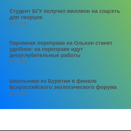
Студент БГУ получил миллион на соцсеть
для творцов
06.08.2026
Паромная переправа на Ольхон станет
удобнее: на переправе идут
дноуглубительные работы
06.08.2026
Школьники из Бурятии в финале
Всероссийского экологического форума
06.08.2026