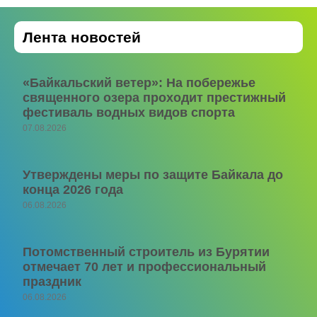
Лента новостей
«Байкальский ветер»: На побережье
священного озера проходит престижный
фестиваль водных видов спорта
07.08.2026
Утверждены меры по защите Байкала до
конца 2026 года
06.08.2026
Потомственный строитель из Бурятии
отмечает 70 лет и профессиональный
праздник
06.08.2026